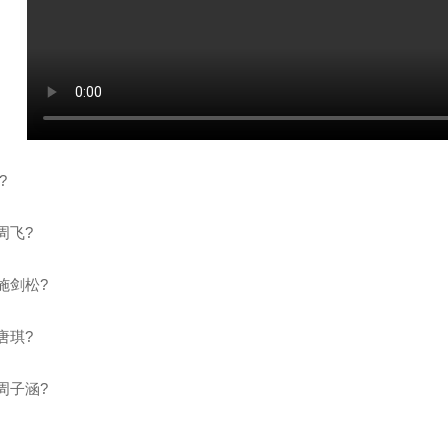
?
周飞?
拆堵公司
四川管道堵漏哪家好
四
施剑松?
唐琪?
周子涵?