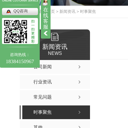
在
QQ咨询
当前位置：
首页
>
新闻资讯
>
时事聚焦
线
客
扫
一
服
扫
更
精
彩
新闻资讯
NEWS
咨询热线：
18384150967
公司新闻
行业资讯
常见问题
时事聚焦
其他