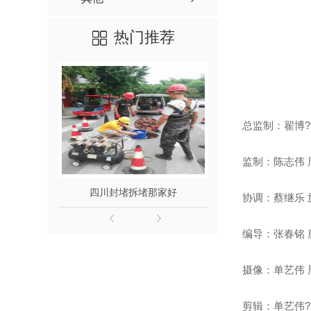
热门推荐
总监制：翟博?
监制：陈志伟 
四川封堵拆堵那家好
四川封堵
协调：蔡继乐 
编导：张春铭 
摄像：单艺伟 
剪辑：单艺伟?