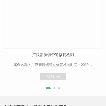
广汉新源镇管道修复检测
案例名称：广汉新源镇管道修复检测时间：2019.4.29描述：漏水检测指当供水管道发生泄漏时，水在压力下溢出会产生一种噪音，这种噪音会沿管道向两侧传播，或沿介质传播到地面，漏水检测仪器就是通过拾取这种...
MORE