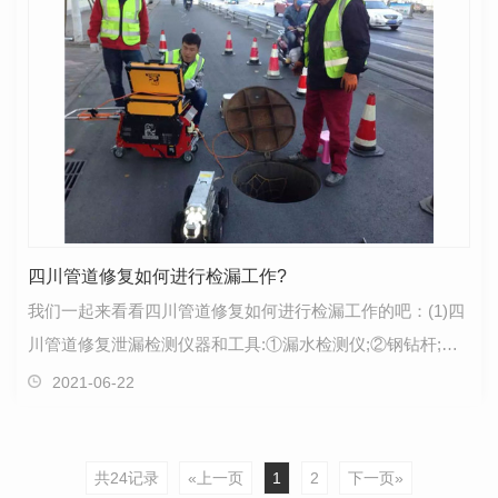
四川管道修复如何进行检漏工作?
我们一起来看看四川管道修复如何进行检漏工作的吧：(1)四
川管道修复泄漏检测仪器和工具:①漏水检测仪;②钢钻杆;③井
盖开启工具;④管道检测器;⑤强光手电筒等。
2021-06-22
共24记录
«上一页
1
2
下一页»