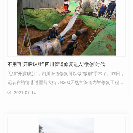
不用再“开膛破肚” 四川管道修复进入“微创”时代
无须“开膛破肚”，四川管道修复可以做“微创”手术了。昨日，
记者在裕德巷过翟营大街DN300天然气管道内衬修复工程现
场看到，中间道路交通秩序井然，只在路口的两…
2021-07-14