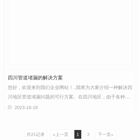
四川管道堵漏的解决方案
您好，欢迎来到我们企业网站！..我将为大家介绍一种解决四
川地区管道堵漏问题的可行方案。在四川地区，由于各种原
因，管道堵漏问题时有发生。针对这一问题，我们公…
2023-10-18
共21记录
«上一页
1
2
下一页»