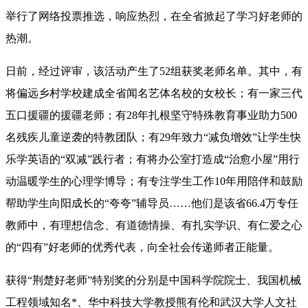
举行了网络投票推选，响应热烈，在全省掀起了学习好老师的
热潮。
日前，经过评审，该活动产生了52组获奖老师名单。其中，有
将偏远乡村学校建成全省闻名艺体名校的女校长；有一家三代
五口援疆的援疆老师；有28年扎根坚守特殊教育事业助力500
名残疾儿童逆袭的特教团队；有29年致力“减负增效”让学生快
乐学英语的“双减”践行者；有将办公室打造成“治愈小屋”用行
动温暖学生的心理学博导；有专注学生工作10年用陪伴和鼓励
帮助学生向阳成长的“夸夸”辅导员……他们是该省66.4万专任
教师中，有理想信念、有道德情操、有扎实学识、有仁爱之心
的“四有”好老师的优秀代表，向全社会传递师者正能量。
获得“荆楚好老师”特别奖的分别是中国科学院院士、我国机械
工程领域知名*、华中科技大学教授熊有伦和武汉大学人文社