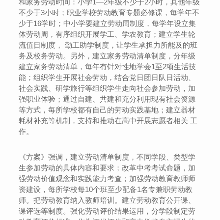
和家务劳动时间：小学1—2年级不少于2小时，其他年级
不少于3小时；职业学校劳动教育专题必修课，每学年不
少于16学时；中小学要建立劳动周制度，每学年设立集
体劳动周，有序组织开展学工、学农教育；建立学生轮
流值日制度， 勤工助学制度，让学生承担力所能及的班
务及校务劳动。另外，建立家务劳动清单制度，分年级
建立家务劳动清单，每年有针对性地学会1至2项生活技
能；组织学生开展社会劳动，结合党日团日队日活动、
社会实践、研学旅行等组织学生走向社会参加劳动，加
强职业体验；通过自建、共建和充分利用现有社会资源
等方式，每所学校都有自己的劳动实践基地；建立器材
耗材补充等机制，支持和推动在高中开展志愿者相关 工
作。
《方案》强调，建立劳动清单制度，不同学段、类型学
生参加劳动的具体内容和要求；改革中考考试命题，加
强劳动价值观念和实践能力考查；加强劳动教育教师师
资建设，每所学校每10个班至少配备1名专兼职劳动教
师。把劳动教育纳入教师培训。建立劳动教育公开课、
课评选等制度。强化劳动评价结果运用，分学段制定劳