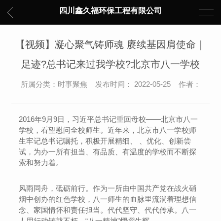
四川鑫久福环保工程有限公司
【视频】凝心聚气铸师魂 赓续基因肩使命｜
足迹?总书记来过我学校?北京市八一学校
所属分类：时事聚焦 发布时间： 2022-05-25 作者：
2016年9月9日，习近平总书记重回母校——北京市八一
学校，看望慰问全校师生。近年来，北京市八一学校师
生牢记总书记嘱托，积极开展精细、 、优化、创新尝
试，为办一所有担当、有品质、有温度的学校而不断探
索和努力着。
风雨同舟，砥砺前行。作为一所由中国共产党在战火硝
烟中创办的红色学校，八一师生的血脉里流淌着理想信
念、家国情怀和责任担当。代代坚守、代代传承。八一
人用行动铸就不朽，“八一精神”熠熠生辉。