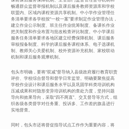
畅通群众监督举报机制以及课后服务教师资源库和学校
联盟内、区域内课程资源共享机制。中小学作业管理任
务清单要求各学校按“一校一案”要求制定作业管理办法，
建立作业公示制度、班主任作业统筹制度、备课长作业
把关制度和作业布置与批改检查评比制度。中小学课后
服务任务清单要求各地区建立经费保障机制、课后服务
审核报备制度、科学的课后服务课程体系、电子选课机
制、教师关心关爱机制、校外资源补充机制、家校联动
机制和课后服务观摩机制。
包头市明确，要将“双减”督导纳入县级政府履行教育职责
评价、学校综合督导和督学日常监管。明确要聚焦提高
学校作业设计和课后服务水平以及巩固学科类培训机构
压减成果和对隐形变异培训机构的查处力度，坚持问题
导向和效果导向，采取“四不两直”、交叉督导等方式，组
织各级各类督学对任务重、投诉多、工作差的旗县进行
实地督查。
同时，包头市还将督促指导试点工作作为重要内容，将